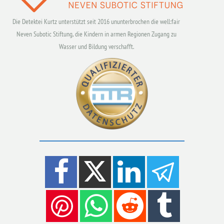
Die Detektei Kurtz unterstützt seit 2016 ununterbrochen die well:fair
Neven Subotic Stiftung, die Kindern in armen Regionen Zugang zu
Wasser und Bildung verschafft.