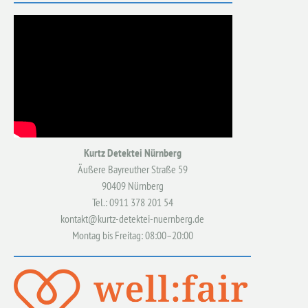
Kurtz Detektei Nürnberg
Äußere Bayreuther Straße 59
90409 Nürnberg
Tel.: 0911 378 201 54
kontakt@kurtz-detektei-nuernberg.de
Montag bis Freitag: 08:00–20:00