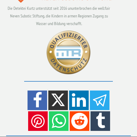
Die Detektei Kurtz unterstützt seit 2016 ununterbrochen die well:fair
Neven Subotic Stiftung, die Kindern in armen Regionen Zugang zu
Wasser und Bildung verschafft.