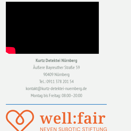
Kurtz Detektei Nürnberg
Äußere Bayreuther Straße 59
90409 Nürnberg
Tel.: 0911 378 201 54
kontakt@kurtz-detektei-nuernberg.de
Montag bis Freitag: 08:00–20:00