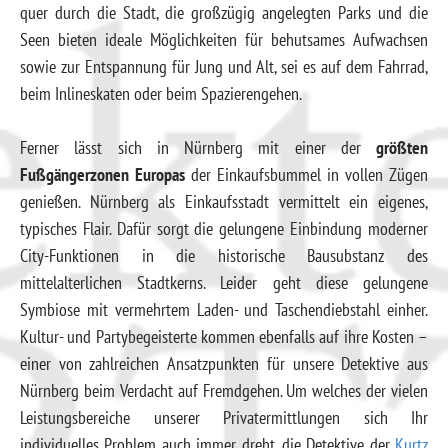
quer durch die Stadt, die großzügig angelegten Parks und die
Seen bieten ideale Möglichkeiten für behutsames Aufwachsen
sowie zur Entspannung für Jung und Alt, sei es auf dem Fahrrad,
beim Inlineskaten oder beim Spazierengehen.
Ferner lässt sich in Nürnberg mit einer der
größten
Fußgängerzonen Europas
der Einkaufsbummel in vollen Zügen
genießen. Nürnberg als Einkaufsstadt vermittelt ein eigenes,
typisches Flair. Dafür sorgt die gelungene Einbindung moderner
City-Funktionen in die historische Bausubstanz des
mittelalterlichen Stadtkerns. Leider geht diese gelungene
Symbiose mit vermehrtem Laden- und Taschendiebstahl einher.
Kultur- und Partybegeisterte kommen ebenfalls auf ihre Kosten –
einer von zahlreichen Ansatzpunkten für unsere Detektive aus
Nürnberg beim Verdacht auf Fremdgehen. Um welches der vielen
Leistungsbereiche unserer Privatermittlungen sich Ihr
individuelles Problem auch immer dreht, die Detektive der
Kurtz