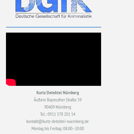
Kurtz Detektei Nürnberg
Äußere Bayreuther Straße 59
90409 Nürnberg
Tel.: 0911 378 201 54
kontakt@kurtz-detektei-nuernberg.de
Montag bis Freitag: 08:00–20:00