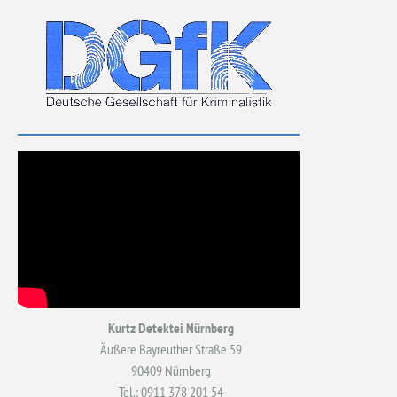
Kurtz Detektei Nürnberg
Äußere Bayreuther Straße 59
90409 Nürnberg
Tel.: 0911 378 201 54