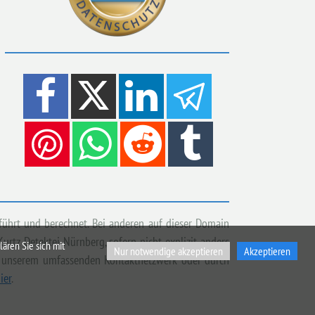
führt und berechnet. Bei anderen auf dieser Domain
rtz Detektei Nürnberg, sofern nicht explizit anders
ären Sie sich mit
Nur notwendige akzeptieren
Akzeptieren
aus unserem umfassenden Kontaktnetzwerk oder durch
ier
.