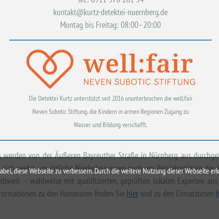
kontakt@kurtz-detektei-nuernberg.de
Montag bis Freitag: 08:00–20:00
Die Detektei Kurtz unterstützt seit 2016 ununterbrochen die well:fair
Neven Subotic Stiftung, die Kindern in armen Regionen Zugang zu
Wasser und Bildung verschafft.
rg werden von der Äußeren Bayreuther Straße in Nürnberg aus durchge
sich weder um örtliche Niederlassungen noch um Betriebsstätten der Ku
i, diese Webseite zu verbessern. Durch die weitere Nutzung dieser Webseite erkl
eltweit – wahlweise mit qualifizierten, geprüften lokalen Experten 
nformationen zu den Honoraren finden Sie
hier
und zu den Einsatzorten
h