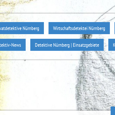
ivatdetektive Nürnberg
Wirtschaftsdetektei Nürnberg
tektiv-News
Detektive Nürnberg | Einsatzgebiete
K