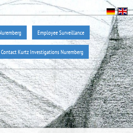
 Nuremberg
Employee Surveillance
Contact Kurtz Investigations Nuremberg