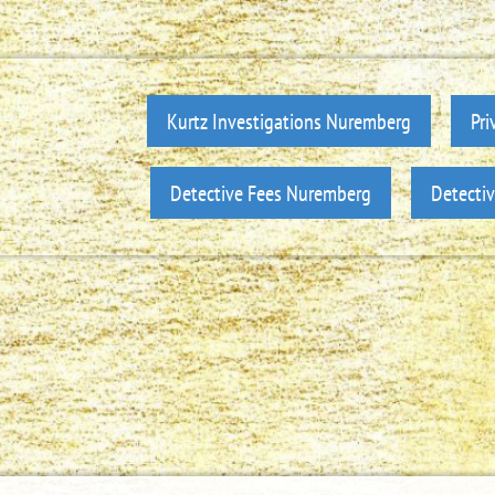
Kurtz Investigations Nuremberg
Pri
Detective Fees Nuremberg
Detecti