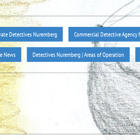
vate Detectives Nuremberg
Commercial Detective Agency
ve News
Detectives Nuremberg | Areas of Operation